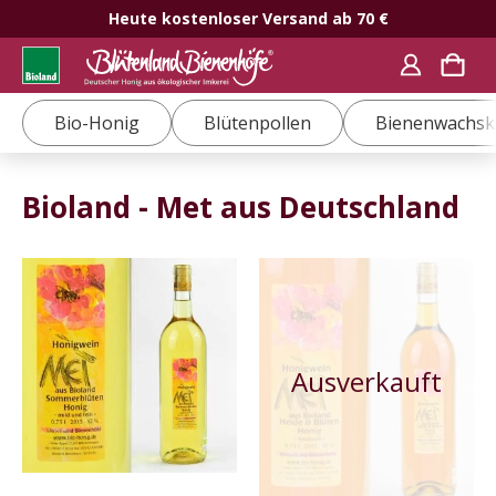
Heute kostenloser Versand ab 70 €
Bio-Honig
Blütenpollen
Bienenwachsk
Bioland - Met aus Deutschland
Dieses
Dieses
Produkt
Produkt
weist
weist
mehrere
mehrere
Varianten
Varianten
auf.
auf.
Die
Die
Optionen
Optionen
können
können