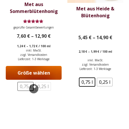
auf
auf
Met aus
Met aus Heide &
der
der
Sommerblütenhonig
Blütenhonig
Produktseite
Produktseite
gewählt
gewählt
Bewertet
geprüfte Gesamtbewertungen
werden
werden
mit
4.80
7,60
€
–
12,90
€
5,45
€
–
14,90
€
von 5
1,24
€
–
1,72
€
/
100
ml
inkl. MwSt.
2,18
€
–
1,99
€
/
100
ml
zzgl.
Versandkosten
Lieferzeit:
1-3 Werktage
inkl. MwSt.
zzgl.
Versandkosten
Lieferzeit:
1-3 Werktage
Größe wählen
0,75 l
0,25 l
0,75 l
0,25 l