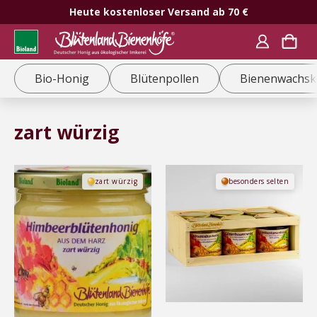
Heute kostenloser Versand ab 70 €
Bio-Honig
Blütenpollen
Bienenwachsk
zart würzig
Dieses
Dieses
zart würzig
besonders selten
Produkt
Produkt
weist
weist
mehrere
mehrere
Varianten
Varianten
auf.
auf.
Die
Die
Optionen
Optionen
können
können