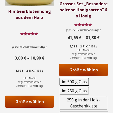
auf
auf
Grosses Set „Besondere
der
der
seltene Honigsorten“ 6
Himbeerblütenhonig
Produktseite
Produktseite
x Honig
aus dem Harz
gewählt
gewählt
werden
werden
Bewertet
geprüfte Gesamtbewertungen
mit
5.00
41,65
€
–
81,30
€
Bewertet
von 5
mit
4.95
2,78
€
–
2,71
€
/
100
g
geprüfte Gesamtbewertungen
von 5
inkl. MwSt.
zzgl.
Versandkosten
3,00
€
–
10,90
€
Lieferzeit:
1-3 Werktage
Größe wählen
5,00
€
–
2,18
€
/
100
g
inkl. MwSt.
im 500 g Glas
zzgl.
Versandkosten
Lieferzeit:
1-3 Werktage
im 250 g Glas
250 g in der Holz-
Größe wählen
Geschenkkiste