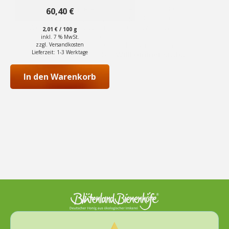
mit
Zukunft erreichen können. Als
5.00
60,40
€
von 5
Willkommensrabatt schenke wir dir für deinen
nächsten Einkauf
5% Willkommensrabatt
.
2,01
€
/
100
g
inkl. 7 % MwSt.
zzgl.
Versandkosten
Lieferzeit:
1-3 Werktage
In den Warenkorb
Abonnieren