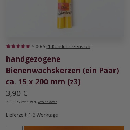
5,00/5
(
1
Kundenrezension)
Bewertet mit
1
handgezogene
5.00
von 5,
basierend
auf
Bienenwachskerzen (ein Paar)
Kundenbewertung
ca. 15 x 200 mm (z3)
3,90
€
inkl. 19 % MwSt.
zzgl.
Versandkosten
Lieferzeit:
1-3 Werktage
handgezogene