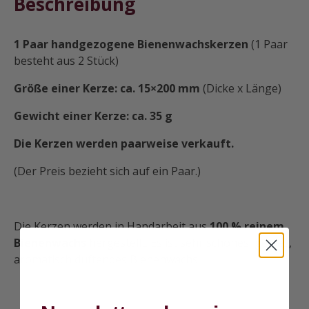
Beschreibung
1 Paar handgezogene Bienenwachskerzen
(1 Paar
besteht aus 2 Stück)
Größe einer Kerze: ca. 15×200 mm
(Dicke x Länge)
Gewicht einer Kerze: ca. 35 g
Die Kerzen werden paarweise verkauft.
(Der Preis bezieht sich auf ein Paar.)
Die Kerzen werden in Handarbeit aus
100 % reinem
Bienenwachs
hergestellt. Es ist sehr schönes, gelbes,
aromatisch duftendes Bienenwachs.