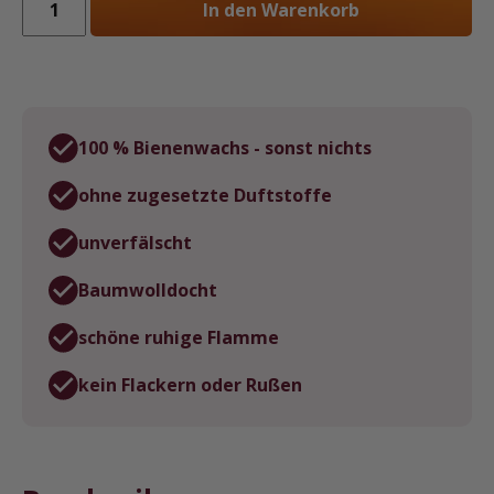
In den Warenkorb
Bienenwachskerzen
(ein
Paar)
ca.
15
100 % Bienenwachs - sonst nichts
x
200
ohne zugesetzte Duftstoffe
mm
(z3)
unverfälscht
Menge
Baumwolldocht
schöne ruhige Flamme
kein Flackern oder Rußen