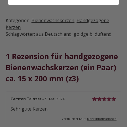
Kategorien:
Bienenwachskerzen
,
Handgezogene
Kerzen
Schlagwörter:
aus Deutschland
,
goldgelb
,
duftend
1 Rezension für
handgezogene
Bienenwachskerzen (ein Paar)
ca. 15 x 200 mm (z3)
Carsten Teinzer
–
5. Mai 2026
Bewertet mit
Sehr gute Kerzen.
5
von 5
Verifizierter Kauf.
Mehr Informationen