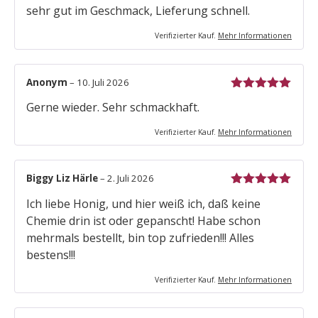
Bewertet mit
sehr gut im Geschmack, Lieferung schnell.
5
von 5
Verifizierter Kauf.
Mehr Informationen
Anonym
–
10. Juli 2026
Bewertet mit
Gerne wieder. Sehr schmackhaft.
5
von 5
Verifizierter Kauf.
Mehr Informationen
Biggy Liz Härle
–
2. Juli 2026
Bewertet mit
Ich liebe Honig, und hier weiß ich, daß keine
5
von 5
Chemie drin ist oder gepanscht! Habe schon
mehrmals bestellt, bin top zufrieden!!! Alles
bestens!!!
Verifizierter Kauf.
Mehr Informationen