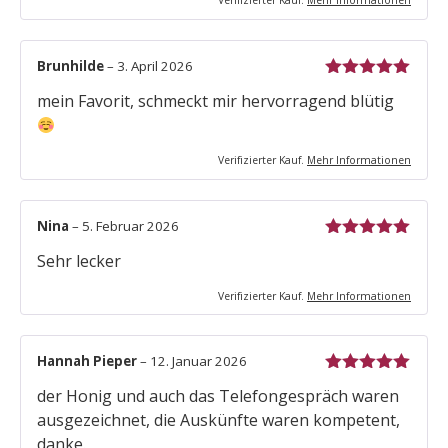
Verifizierter Kauf.
Mehr Informationen
Brunhilde
–
3. April 2026
Bewertet mit
mein Favorit, schmeckt mir hervorragend blütig
5
von 5
Verifizierter Kauf.
Mehr Informationen
Nina
–
5. Februar 2026
Bewertet mit
Sehr lecker
5
von 5
Verifizierter Kauf.
Mehr Informationen
Hannah Pieper
–
12. Januar 2026
Bewertet mit
der Honig und auch das Telefongespräch waren
5
von 5
ausgezeichnet, die Auskünfte waren kompetent,
Newsletter abonnieren.
danke.