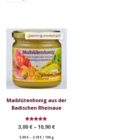
Dieses
wonnig-aromatisch
Produkt
weist
mehrere
Varianten
auf.
Die
Optionen
können
auf
Maiblütenhonig aus der
der
Badischen Rheinaue
Produktseite
gewählt
Bewertet
3,00
€
–
10,90
€
werden
mit
5.00
5,00
€
–
2,18
€
/
100
g
von 5