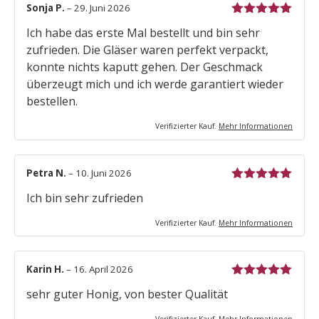
Sonja P.
–
29. Juni 2026
Bewertet mit
Ich habe das erste Mal bestellt und bin sehr
5
von 5
zufrieden. Die Gläser waren perfekt verpackt,
konnte nichts kaputt gehen. Der Geschmack
überzeugt mich und ich werde garantiert wieder
bestellen.
Verifizierter Kauf.
Mehr Informationen
Petra N.
–
10. Juni 2026
Bewertet mit
Ich bin sehr zufrieden
5
von 5
Verifizierter Kauf.
Mehr Informationen
Karin H.
–
16. April 2026
Bewertet mit
sehr guter Honig, von bester Qualität
5
von 5