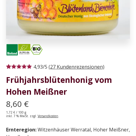
4,93/5
(
27
Kundenrezensionen)
Bewertet mit
27
Frühjahrsblütenhonig vom
4.93
von 5,
basierend
auf
Hohen Meißner
Kundenbewertungen
8,60
€
1,72
€
/
100
g
inkl. 7 % MwSt.
zzgl.
Versandkosten
Ernteregion:
Witzenhäuser Werratal, Hoher Meißner,