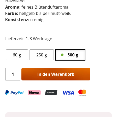
Havelland
Aroma:
feines Blütenduftaroma
Farbe:
hellgelb bis perlmutt-weiß
Konsistenz:
cremig
Lieferzeit:
1-3 Werktage
60 g
250 g
500 g
Frühjahrsblütenhonig
In den Warenkorb
vom
Hohen
Meißner
Menge