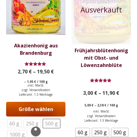
mehrere
mehrere
Varianten
Varianten
auf.
auf.
Die
Die
Optionen
Optionen
können
können
auf
auf
Akazienhonig aus
Frühjahrsblütenhonig
der
der
Brandenburg
mit Obst- und
Produktseite
Produktseite
Löwenzahnblüte
gewählt
gewählt
Bewertet
2,70
€
–
19,50
€
werden
werden
mit
4.92
–
1,95
€
/
100
g
von 5
inkl. MwSt.
Bewertet
zzgl.
Versandkosten
mit
3,00
€
–
11,90
€
5.00
Lieferzeit:
1-3 Werktage
von 5
5,00
€
–
2,38
€
/
100
g
Größe wählen
inkl. MwSt.
zzgl.
Versandkosten
Lieferzeit:
1-3 Werktage
60 g
250 g
500 g
60 g
250 g
500 g
1000 g