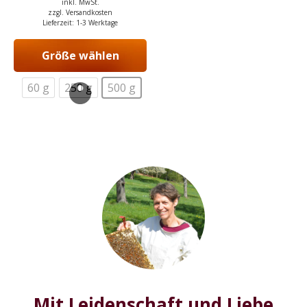
inkl. MwSt.
zzgl.
Versandkosten
Lieferzeit:
1-3 Werktage
Größe wählen
60 g
250 g
500 g
Mit Leidenschaft und Liebe