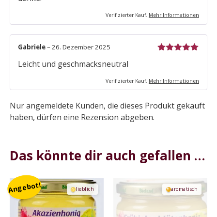
Willkommens
rabatt
Verifizierter Kauf.
Mehr Informationen
sichern!
Wir informieren dich über Neuigkeiten,
Gabriele
–
26. Dezember 2025
wissenswerte Informationen und
Bewertet mit
Werbeaktionen. Wir freuen uns wenn wir dich in
Leicht und geschmacksneutral
5
von 5
Zukunft erreichen können. Als
Willkommensrabatt schenke wir dir für deinen
Verifizierter Kauf.
Mehr Informationen
nächsten Einkauf
5% Willkommensrabatt
.
Nur angemeldete Kunden, die dieses Produkt gekauft
haben, dürfen eine Rezension abgeben.
Abonnieren
Das könnte dir auch gefallen …
Dieses
Dieses
Angebot!
lieblich
aromatisch
Produkt
Produkt
weist
weist