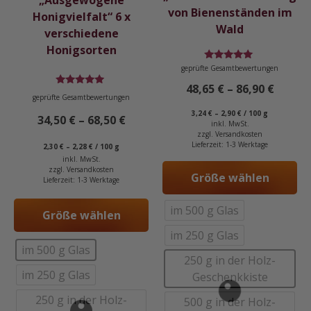
„Ausgewogene
Produktseite
Produktseite
von Bienenständen im
Honigvielfalt“ 6 x
gewählt
gewählt
Wald
verschiedene
werden
werden
Honigsorten
Bewertet
geprüfte Gesamtbewertungen
mit
5.00
48,65
€
–
86,90
€
Bewertet
von 5
geprüfte Gesamtbewertungen
mit
4.70
3,24
€
–
2,90
€
/
100
g
34,50
€
–
68,50
€
von 5
inkl. MwSt.
zzgl.
Versandkosten
Lieferzeit:
1-3 Werktage
2,30
€
–
2,28
€
/
100
g
inkl. MwSt.
zzgl.
Versandkosten
Größe wählen
Lieferzeit:
1-3 Werktage
im 500 g Glas
Größe wählen
im 250 g Glas
im 500 g Glas
250 g in der Holz-
im 250 g Glas
Geschenkkiste
250 g in der Holz-
500 g in der Holz-