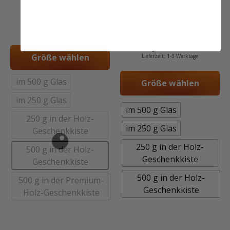
von 5
23,60
€
–
48,60
€
3,14
€
–
3,21
€
/
100
g
inkl. MwSt.
zzgl.
Versandkosten
1,57
€
–
3,24
€
/
100
g
Lieferzeit:
1-3 Werktage
inkl. MwSt.
zzgl.
Versandkosten
Größe wählen
Lieferzeit:
1-3 Werktage
im 500 g Glas
Größe wählen
im 250 g Glas
im 500 g Glas
250 g in der Holz-
im 250 g Glas
Geschenkkiste
250 g in der Holz-
500 g in der Holz-
Geschenkkiste
Geschenkkiste
500 g in der Holz-
500 g in der Premium-
Geschenkkiste
Holz-Geschenkkiste