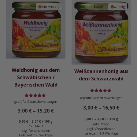
Dieses
Dieses
fein-würzig
würzig
Produkt
Produkt
weist
weist
mehrere
mehrere
Varianten
Varianten
auf.
auf.
Die
Die
Optionen
Optionen
können
können
auf
auf
Waldhonig aus dem
Weißtannenhonig aus
der
der
Schwäbischen /
dem Schwarzwald
Produktseite
Produktseite
Bayerischen Wald
gewählt
gewählt
Bewertet
werden
werden
geprüfte Gesamtbewertungen
mit
Bewertet
geprüfte Gesamtbewertungen
4.95
mit
3,00
€
–
16,50
€
von 5
4.94
3,00
€
–
15,20
€
von 5
5,00
€
–
3,30
€
/
100
g
5,00
€
–
3,04
€
/
100
g
inkl. MwSt.
inkl. MwSt.
zzgl.
Versandkosten
zzgl.
Versandkosten
Lieferzeit:
1-3 Werktage
Lieferzeit:
1-3 Werktage