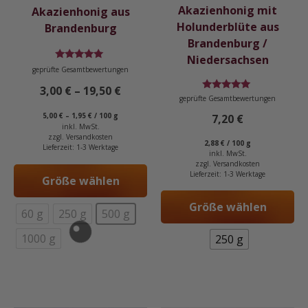
auf
auf
Akazienhonig mit
Akazienhonig aus
der
der
Holunderblüte aus
Brandenburg
Produktseite
Produktseite
Brandenburg /
gewählt
gewählt
Niedersachsen
Bewertet
geprüfte Gesamtbewertungen
werden
werden
mit
4.91
3,00
€
–
19,50
€
von 5
Bewertet
geprüfte Gesamtbewertungen
mit
5,00
€
–
1,95
€
/
100
g
5.00
7,20
€
von 5
inkl. MwSt.
zzgl.
Versandkosten
2,88
€
/
100
g
Lieferzeit:
1-3 Werktage
inkl. MwSt.
zzgl.
Versandkosten
Lieferzeit:
1-3 Werktage
Größe wählen
Größe wählen
60 g
250 g
500 g
1000 g
250 g