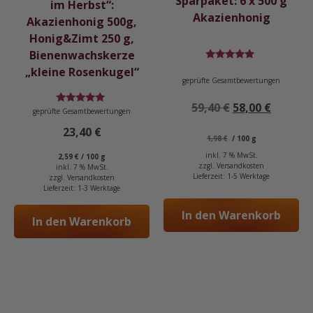
Sparpaket: 6 x 500 g
im Herbst“:
Akazienhonig
Akazienhonig 500g,
Honig&Zimt 250 g,
Bienenwachskerze
Bewertet
„kleine Rosenkugel“
mit
geprüfte Gesamtbewertungen
4.83
von 5
Ursprüngliche
Aktuell
59,40
€
58,00
€
Bewertet
geprüfte Gesamtbewertungen
mit
Preis
Preis
5.00
23,40
€
von 5
war:
ist:
1,98
€
/
100
g
59,40 €
58,00 €.
inkl. 7 % MwSt.
2,59
€
/
100
g
zzgl.
Versandkosten
inkl. 7 % MwSt.
Lieferzeit:
1-5 Werktage
zzgl.
Versandkosten
Lieferzeit:
1-3 Werktage
In den Warenkorb
In den Warenkorb