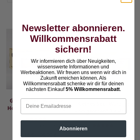
Newsletter abonnieren.
Dieses
Dieses
Willkommens
rabatt
würzig
würzig
Produkt
Produkt
weist
weist
sichern!
mehrere
mehrere
Wir informieren dich über Neuigkeiten,
Varianten
Varianten
wissenswerte Informationen und
auf.
auf.
Werbeaktionen. Wir freuen uns wenn wir dich in
Die
Die
Zukunft erreichen können. Als
Willkommensrabatt schenke wir dir für deinen
Optionen
Optionen
nächsten Einkauf
5% Willkommensrabatt
.
können
können
auf
auf
Grosses Set „Würzige
Kleines Set „Würzige
der
der
Honigsorten“ 6 x Honig
Honigsorten“ 3 x Honig
Produktseite
Produktseite
gewählt
gewählt
Bewertet
geprüfte Gesamtbewertungen
Abonnieren
werden
werden
mit
Bewertet
5.00
47,15
€
–
96,30
€
geprüfte Gesamtbewertungen
mit
von 5
5.00