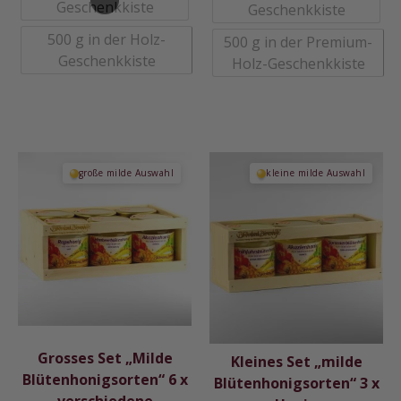
Geschenkkiste
Geschenkkiste
500 g in der Holz-
500 g in der Premium-
Geschenkkiste
Holz-Geschenkkiste
Dieses
Dieses
große milde Auswahl
kleine milde Auswahl
Produkt
Produkt
weist
weist
mehrere
mehrere
Varianten
Varianten
auf.
auf.
Die
Die
Optionen
Optionen
können
können
auf
auf
Grosses Set „Milde
Kleines Set „milde
der
der
Blütenhonigsorten“ 6 x
Blütenhonigsorten“ 3 x
Produktseite
Produktseite