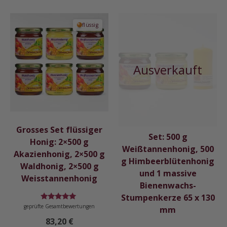
flüssig
Grosses Set flüssiger
Set: 500 g
Honig: 2×500 g
Weißtannenhonig, 500
Akazienhonig, 2×500 g
g Himbeerblütenhonig
Waldhonig, 2×500 g
und 1 massive
Weisstannenhonig
Bienenwachs-
Stumpenkerze 65 x 130
Bewertet
geprüfte Gesamtbewertungen
mm
mit
5.00
83,20
€
von 5