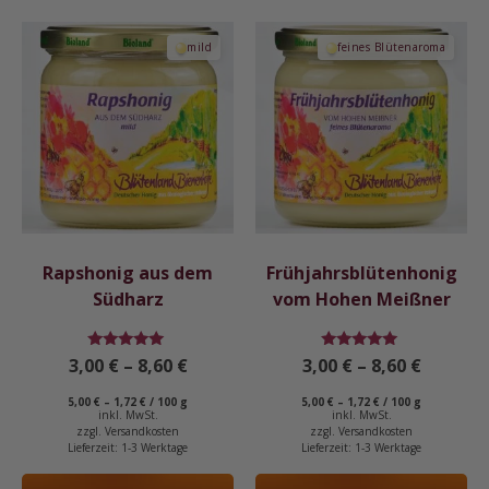
Dieses
Dieses
mild
feines Blütenaroma
Produkt
Produkt
weist
weist
mehrere
mehrere
Varianten
Varianten
auf.
auf.
Die
Die
Optionen
Optionen
können
können
auf
auf
Rapshonig aus dem
Frühjahrsblütenhonig
der
der
Südharz
vom Hohen Meißner
Produktseite
Produktseite
gewählt
gewählt
Bewertet
Bewertet
3,00
€
–
8,60
€
3,00
€
–
8,60
€
werden
werden
mit
mit
4.92
4.93
5,00
€
–
1,72
€
/
100
g
5,00
€
–
1,72
€
/
100
g
von 5
von 5
inkl. MwSt.
inkl. MwSt.
zzgl.
Versandkosten
zzgl.
Versandkosten
Lieferzeit:
1-3 Werktage
Lieferzeit:
1-3 Werktage