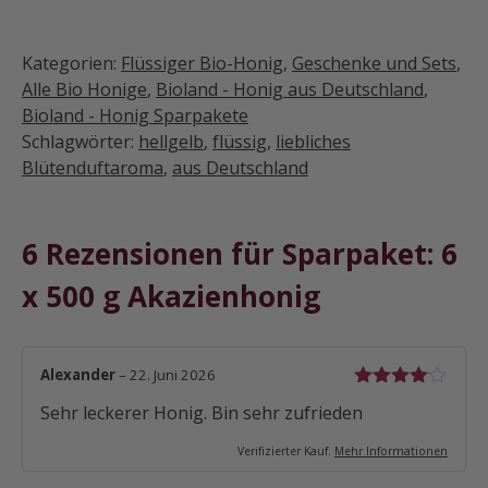
Kategorien:
Flüssiger Bio-Honig
,
Geschenke und Sets
,
Alle Bio Honige
,
Bioland - Honig aus Deutschland
,
Bioland - Honig Sparpakete
Schlagwörter:
hellgelb
,
flüssig
,
liebliches
Blütenduftaroma
,
aus Deutschland
6 Rezensionen für
Sparpaket: 6
x 500 g Akazienhonig
Alexander
–
22. Juni 2026
Bewertet
Sehr leckerer Honig. Bin sehr zufrieden
mit
4
von
5
Verifizierter Kauf.
Mehr Informationen