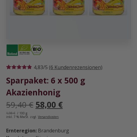
4,83/5
(
6
Kundenrezensionen)
Bewertet
6
Sparpaket: 6 x 500 g
mit
4.83
von 5,
basierend
Akazienhonig
auf
Kundenbewertungen
Ursprünglicher
Aktueller
59,40
€
58,00
€
Preis
Preis
1,98
€
/
100
g
inkl. 7 % MwSt.
zzgl.
war:
Versandkosten
ist:
59,40 €
58,00 €.
Ernteregion:
Brandenburg