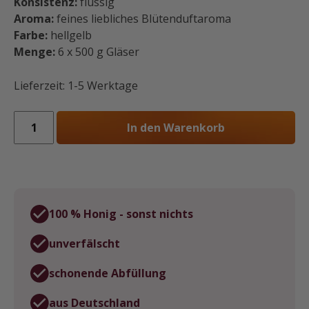
Konsistenz:
flüssig
Aroma:
feines liebliches Blütenduftaroma
Farbe:
hellgelb
Menge:
6 x 500 g Gläser
Lieferzeit:
1-5 Werktage
Sparpaket:
In den Warenkorb
6
x
500
g
Akazienhonig
100 % Honig - sonst nichts
Menge
unverfälscht
schonende Abfüllung
aus Deutschland