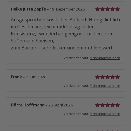
Heike Jutta Zapfe
–
19. Dezember 2025
Bewertet mit
Ausgesprochen köstlicher Bioland- Honig, lieblich
5
von 5
im Geschmack, leicht dickflüssig in der
Konsistenz,- wunderbar geeignet für Tee, zum
Süßen von Speisen,
zum Backen,- sehr lecker und empfehlenswert!
Verifizierter Kauf.
Mehr Informationen
Frank
–
7. Juni 2026
Bewertet mit
Verifizierter Kauf.
Mehr Informationen
5
von 5
Dörte Hoffmann
–
23. April 2026
Bewertet mit
Verifizierter Kauf.
Mehr Informationen
5
von 5