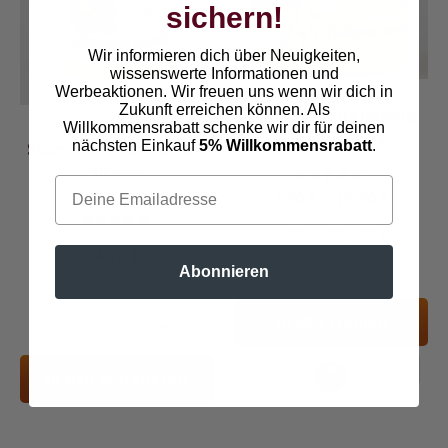
sichern!
auf.
Die
Wir informieren dich über Neuigkeiten,
Optionen
wissenswerte Informationen und
können
Werbeaktionen. Wir freuen uns wenn wir dich in
Zukunft erreichen können. Als
auf
Himbeerblütenhonig
Bienenwachs
Willkommensrabatt schenke wir dir für deinen
der
aus dem Harz
nächsten Einkauf
5% Willkommensrabatt
.
Stumpenkerze ca. 45 x
Produktseite
50 mm
gewählt
Bewertet
3,00
€
–
10,90
€
werden
mit
4.95
5,00
€
–
2,18
€
/
100
g
von 5
Bewertet
inkl. MwSt.
4,70
€
mit
zzgl.
Versandkosten
5.00
Abonnieren
Lieferzeit:
1-3 Werktage
von 5
inkl. 19 % MwSt.
zzgl.
Versandkosten
Größe wählen
Lieferzeit:
1-3 Werktage
60 g
250 g
500 g
In den Warenkorb