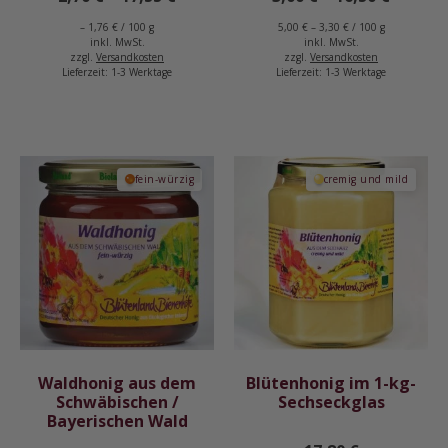
–
1,76
€
/
100
g
5,00
€
–
3,30
€
/
100
g
inkl. MwSt.
inkl. MwSt.
zzgl.
Versandkosten
zzgl.
Versandkosten
Lieferzeit:
1-3 Werktage
Lieferzeit:
1-3 Werktage
fein-würzig
cremig und mild
Waldhonig aus dem
Blütenhonig im 1-kg-
Schwäbischen /
Sechseckglas
Bayerischen Wald