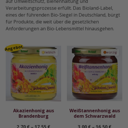
auf Umweltschutz, Bienenhaltung und
Verarbeitungsprozesse erfüllt. Das Bioland-Label,
eines der führenden Bio-Siegel in Deutschland, bürgt
für Produkte, die weit über die gesetzlichen
Anforderungen an Bio-Lebensmittel hinausgehen.
Produkt
i
Angebot
lieblich
würzig
m
Angebot
Akazienhonig aus
Weißtannenhonig aus
Brandenburg
dem Schwarzwald
2,70
€
–
17,55
€
3,00
€
–
16,50
€