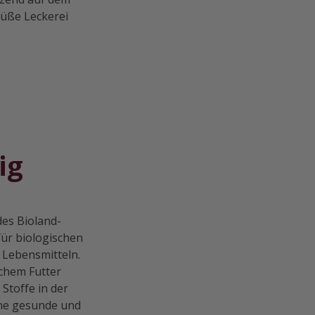
 süße Leckerei
ig
des Bioland-
für biologischen
 Lebensmitteln.
schem Futter
Stoffe in der
ine gesunde und