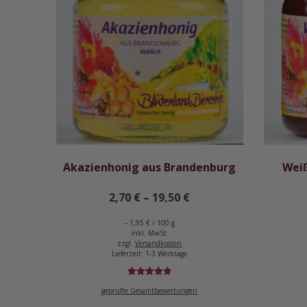
Akazienhonig aus Brandenburg
Wei
2,70
€
–
19,50
€
–
1,95
€
/
100
g
inkl. MwSt.
zzgl.
Versandkosten
Lieferzeit:
1-3 Werktage
Bewertet
59
geprüfte Gesamtbewertungen
mit
4.92