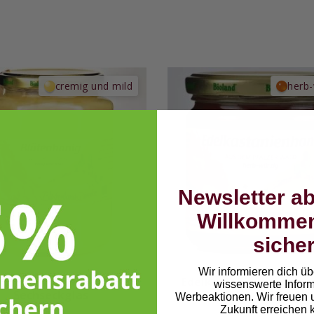
von 5,
von 5,
basierend
basierend
auf
auf
Kundenbewertungen
Kundenbewertungen
cremig und mild
herb-
Newsletter a
Willkomme
siche
Wir informieren dich üb
lütenhonig im 1-kg-
Edelkastanienhonig au
wissenswerte Infor
Sechseckglas
Pfälzer Wald
Werbeaktionen. Wir freuen 
Zukunft erreichen 