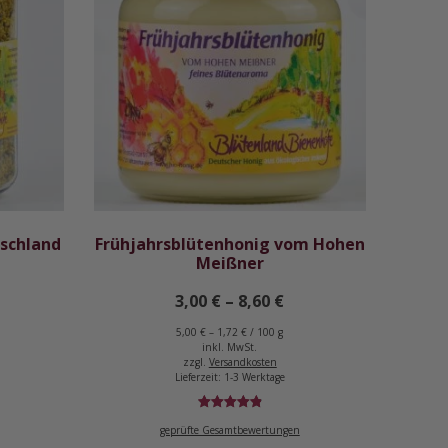
tschland
Frühjahrsblütenhonig vom Hohen
Meißner
3,00
€
–
8,60
€
5,00
€
–
1,72
€
/
100
g
inkl. MwSt.
zzgl.
Versandkosten
Lieferzeit:
1-3 Werktage
Bewertet
27
geprüfte Gesamtbewertungen
mit
4.93