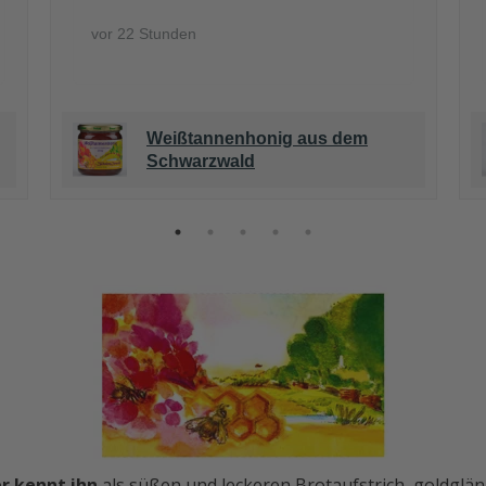
vor 22 Stunden
Weißtannenhonig aus dem
Schwarzwald
r kennt ihn
als süßen und leckeren Brotaufstrich, goldglä