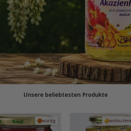
Unsere beliebtesten Produkte
würzig
wohlschm