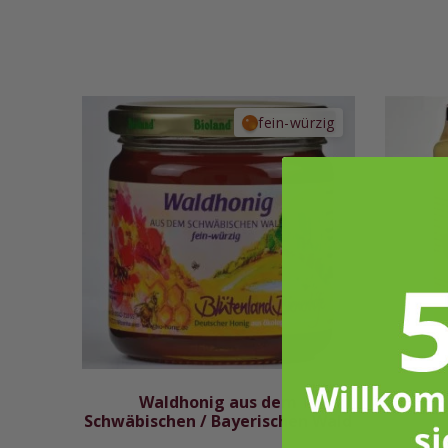
von 5,
basierend
auf
Kundenbewertungen
fein-würzig
Waldhonig aus dem
B
Schwäbischen / Bayerischen Wald