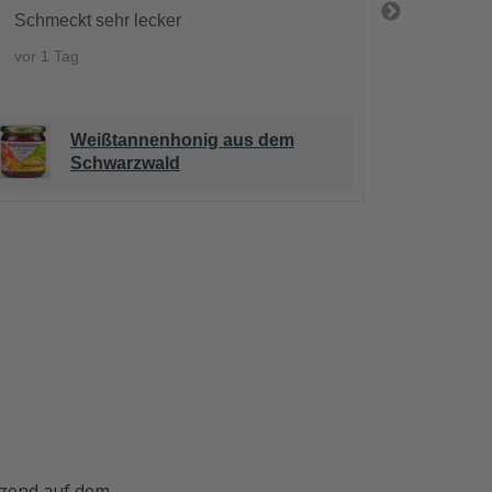
Schmeckt sehr lecker
Schmeck
vor 1 Tag
vor 1 Ta
Weißtannenhonig aus dem
Schwarzwald
nzend auf dem