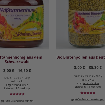
ßtannenhonig aus dem
Bio Blütenpollen aus Deu
Schwarzwald
3,00
€
–
35,80
€
3,00
€
–
16,50
€
10,00
€
–
79,56
€
/
100
g
5,00
€
–
3,30
€
/
100
g
inkl. MwSt.
inkl. MwSt.
zzgl.
Versandkosten
zzgl.
Versandkosten
Lieferzeit:
1-3 Werktage
Lieferzeit:
1-3 Werktage
Bewertet
32
Bewertet
62
geprüfte Gesamtbewertungen
geprüfte Gesamtbewertungen
mit
4.91
mit
4.95