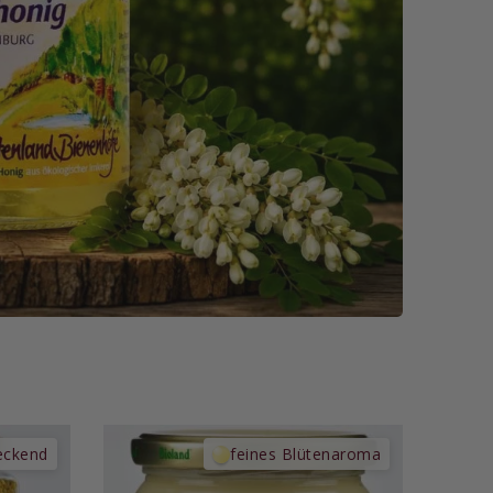
eckend
feines Blütenaroma