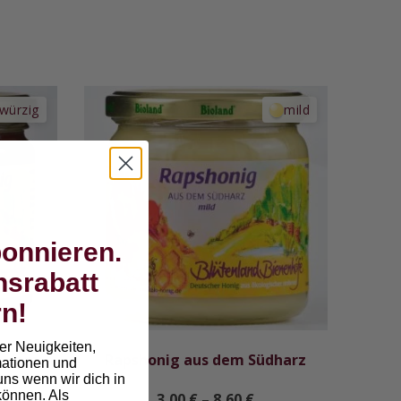
von 5,
basierend
auf
Kundenbewertungen
würzig
mild
bonnieren.
ns
rabatt
rn!
er Neuigkeiten,
s dem
Rapshonig aus dem Südharz
mationen und
uns wenn wir dich in
können. Als
3,00
€
–
8,60
€