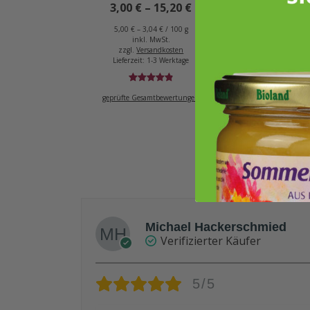
3,00
€
–
15,20
€
5,00
€
–
3,04
€
/
100
g
inkl. MwSt.
zzgl.
Versandkosten
Lieferzeit:
1-3 Werktage
Bewertet
31
geprüfte Gesamtbewertungen
mit
4.94
von 5,
basierend
auf
Kundenbewertungen
Michael Hackerschmied
Verifizierter Käufer
5/5